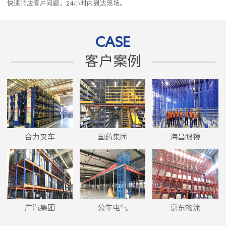
快速响应客户问题，24小时内到达现场。
CASE
客户案例
合力叉车
国药集团
海昌眼镜
广汽集团
公牛电气
京东物流