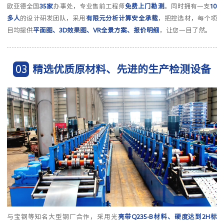
欧亚德全国
35家
办事处，专业售前工程师
免费上门勘测
。同时拥有一支
10
多人
的设计研发团队，采用
有限元分析计算安全承载
，把控选材，每个项
目均提供
平面图、3D效果图、VR全景方案、报价明细
，让您一目了然。
03
精选优质原材料、先进的生产检测设备
与宝钢等知名大型钢厂合作，采用光
亮带Q235-B材料、硬度达到2H标