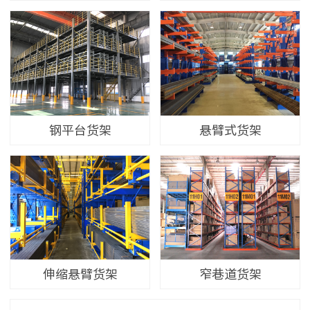
钢平台货架
悬臂式货架
伸缩悬臂货架
窄巷道货架