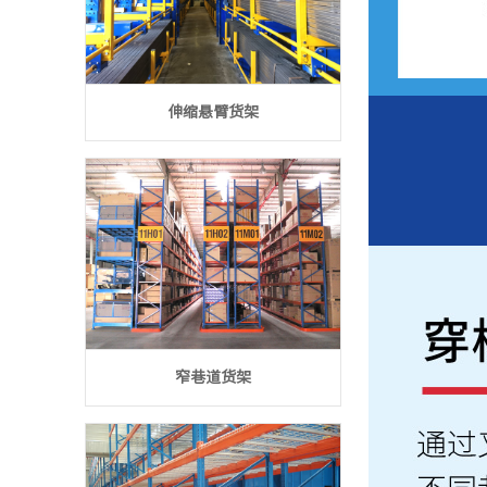
伸缩悬臂货架
窄巷道货架