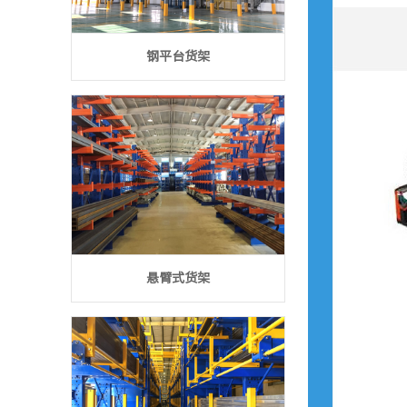
钢平台货架
悬臂式货架